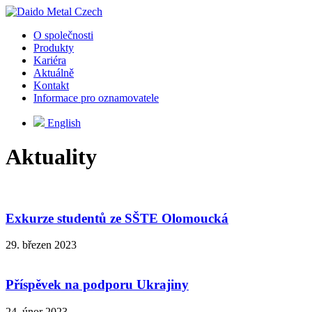
O společnosti
Produkty
Kariéra
Aktuálně
Kontakt
Informace pro oznamovatele
English
Aktuality
Exkurze studentů ze SŠTE Olomoucká
29. březen 2023
Příspěvek na podporu Ukrajiny
24. únor 2023