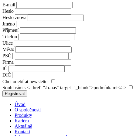
E-mail
Heslo
Heslo znova
Jméno
Příjmení
Telefon
Ulice
Město
PSČ
Firma
IČ
DIČ
Chci odebírat newsletter
Souhlasím s <a href="/o-nas" target="_blank">podmínkami</a>
Registrovat
Úvod
O společnosti
Produkty
Kariéra
Aktuálně
Kontakt